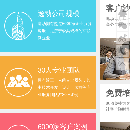
客户
逸动公司规模
逸动每月举
逸动拥有超过6000家企业服务
商务过程中
客服，是济宁较具规模的互联
网企业
30人专业团队
拥有近三十人的专业团队，其
中技术开发、设计、运营等专
免费
业服务团队占80%比例
逸动免费为
让客户随时
6000家客户案例