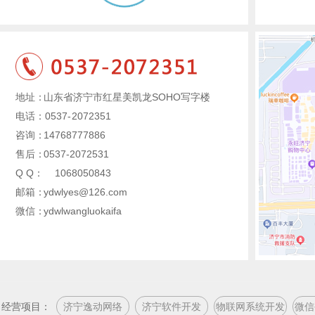
地址：
山东省济宁市红星美凯龙SOHO写字楼
电话：0537-
2072351
咨询：
14768777886
售后：
0537-2072531
Q Q：
1068050843
邮箱：
ydwlyes@126.com
微信：
ydwlwangluokaifa
经营项目：
济宁逸动网络
济宁软件开发
物联网系统开发
微信